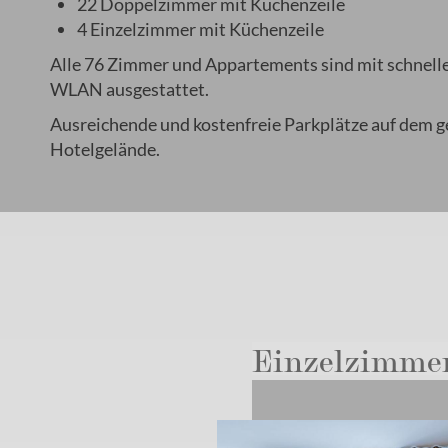
22 Doppelzimmer mit Küchenzeile
4 Einzelzimmer mit Küchenzeile
Alle 76 Zimmer und Appartements sind mit schnell
WLAN ausgestattet.
Ausreichende und kostenfreie Parkplätze auf dem 
Hotelgelände.
Einzelzimmer