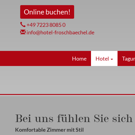
Direkt
Online buchen!
zum
Inhalt
+49 7223 8085 0
info@hotel-froschbaechel.de
Hauptnavigation
Home
Hotel
Tagu
Bei uns fühlen Sie sic
Komfortable Zimmer mit Stil