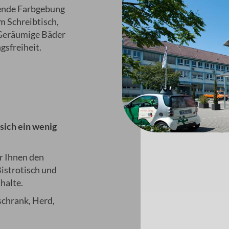
ende Farbgebung
m Schreibtisch,
 Geräumige Bäder
sfreiheit.
sich ein wenig
r Ihnen den
istrotisch und
halte.
schrank, Herd,