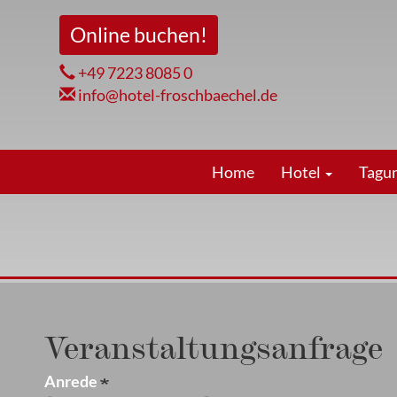
Direkt
Online buchen!
zum
Inhalt
+49 7223 8085 0
info@hotel-froschbaechel.de
Hauptnavigation
Home
Hotel
Tagu
Veranstaltungsanfrage
Anrede