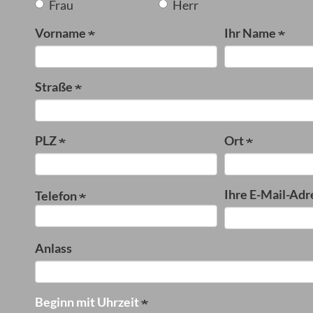
Frau
Herr
Vorname
Ihr Name
Straße
PLZ
Ort
Ihre E-Mail-Adr
Telefon
Anlass
Beginn mit Uhrzeit